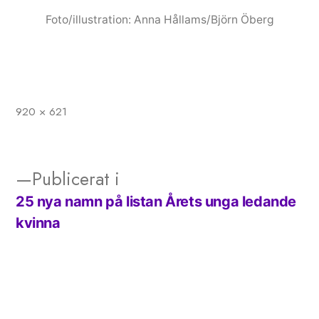
Foto/illustration: Anna Hållams/Björn Öberg
920 × 621
Full
storlek
Publicerat i
25 nya namn på listan Årets unga ledande
Inläggsnavigering
kvinna