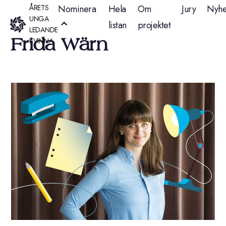
Hoppa
ÅRETS
Nominera
Hela
Om
Jury
Nyhe
UNGA
listan
projektet
till
LEDANDE
Frida Wärn
KVINNA
innehåll