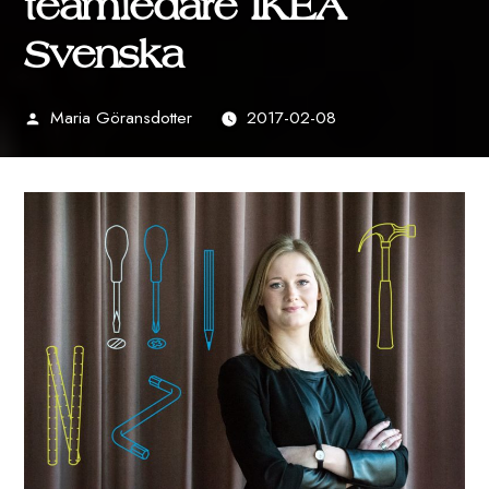
teamledare IKEA
Svenska
Maria Göransdotter
2017-02-08
Publicerat
av