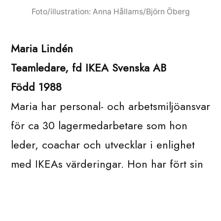
Foto/illustration: Anna Hållams/Björn Öberg
Maria Lindén
Teamledare, fd IKEA Svenska AB
Född 1988
Maria har personal- och arbetsmiljöansvar
för ca 30 lagermedarbetare som hon
leder, coachar och utvecklar i enlighet
med IKEAs värderingar. Hon har fört sin
grupp till fina resultat och är en förebild
för andra teamledare, vilka hon också