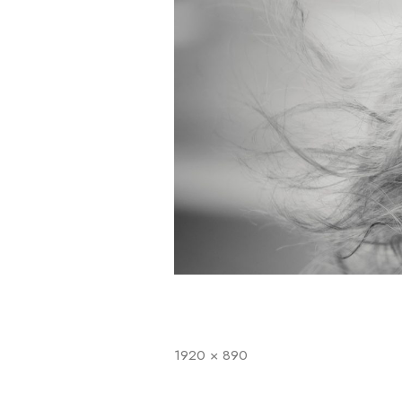
1920 × 890
Full
storlek