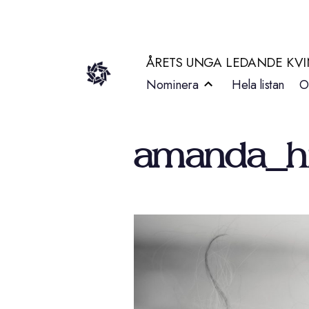
Hoppa
till
ÅRETS UNGA LEDANDE KV
innehåll
Nominera
Hela listan
O
amanda_hi