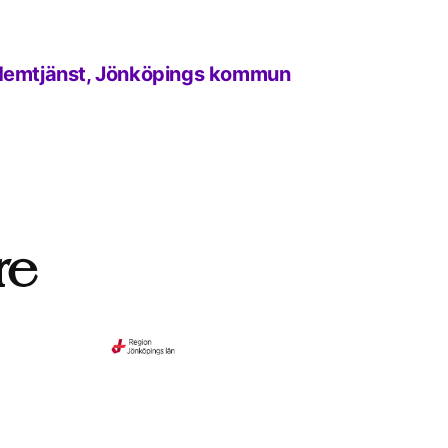
f Hemtjänst, Jönköpings kommun
re