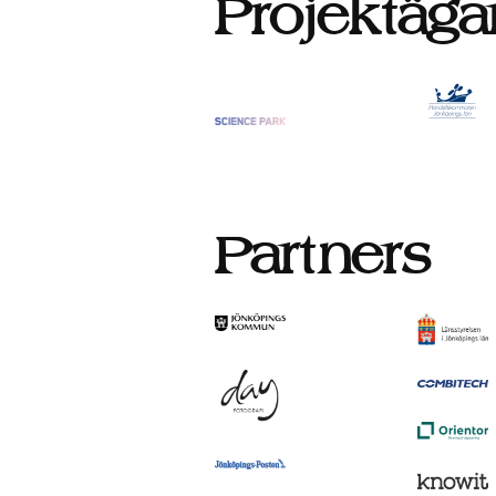
Projektäga
Partners