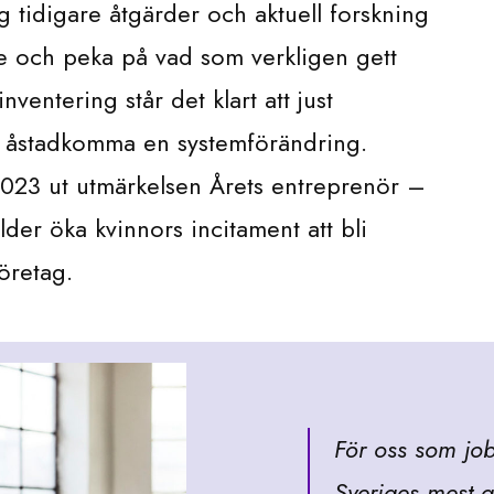
 tidigare åtgärder och aktuell forskning
e och peka på vad som verkligen gett
nventering står det klart att just
att åstadkomma en systemförändring.
2023 ut utmärkelsen Årets entreprenör –
lder öka kvinnors incitament att bli
öretag.
För oss som jobb
Sveriges mest a