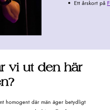
Ett årskort på
F
r vi ut den här
en?
remt homogent där män äger betydligt