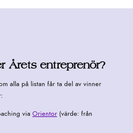
r Årets entreprenör?
m alla på listan får ta del av vinner
:
oaching via
Orientor
(värde: från