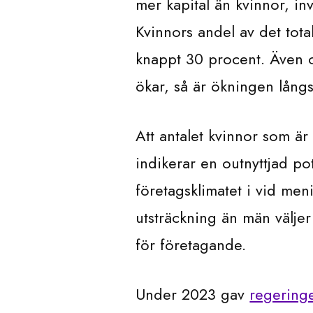
mer kapital än kvinnor, in
Kvinnors andel av det tota
knappt 30 procent. Även 
ökar, så är ökningen lång
Att antalet kvinnor som är
indikerar en outnyttjad pot
företagsklimatet i vid men
utsträckning än män väljer
för företagande.
Under 2023 gav
regeringe