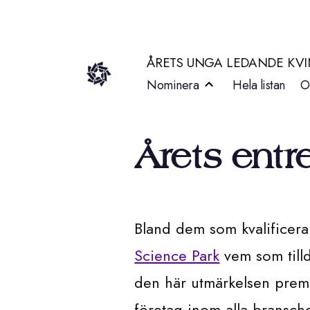
Hoppa
till
ÅRETS UNGA LEDANDE KV
innehåll
Nominera
Hela listan
O
Årets entr
Bland dem som kvalificerar
Science Park
vem som tilld
den här utmärkelsen prem
företag inom alla bransche