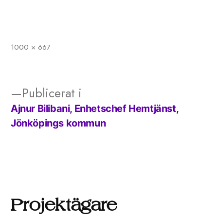
1000 × 667
Full
storlek
Publicerat i
Ajnur Bilibani, Enhetschef Hemtjänst,
Inläggsnavigering
Jönköpings kommun
Projektägare