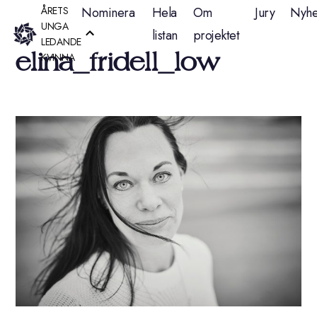
Hoppa
ÅRETS
Nominera
Hela
Om
Jury
Nyhe
UNGA
listan
projektet
till
LEDANDE
elina_fridell_low
KVINNA
innehåll