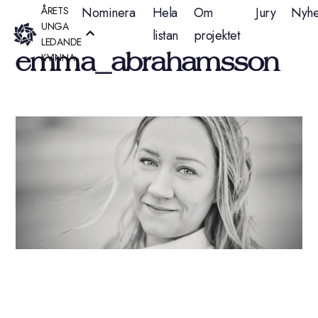
Hoppa
ÅRETS
Nominera
Hela
Om
Jury
Nyhe
UNGA
listan
projektet
till
LEDANDE
emma_abrahamsson
KVINNA
innehåll