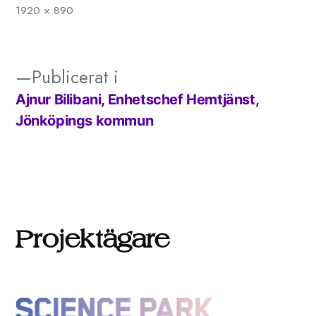
1920 × 890
Full
storlek
Publicerat i
Ajnur Bilibani, Enhetschef Hemtjänst,
Inläggsnavigering
Jönköpings kommun
Projektägare