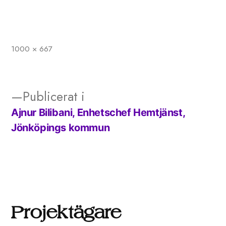
1000 × 667
Full
storlek
Publicerat i
Ajnur Bilibani, Enhetschef Hemtjänst,
Inläggsnavigering
Jönköpings kommun
Projektägare