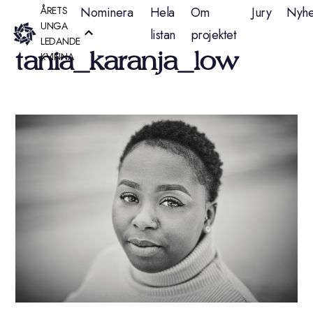
Hoppa
ÅRETS
Nominera
Hela
Om
Jury
Nyhe
UNGA
listan
projektet
till
LEDANDE
tania_karanja_low
KVINNA
innehåll