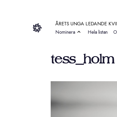
Hoppa
till
ÅRETS UNGA LEDANDE KV
innehåll
Nominera
Hela listan
O
tess_holm