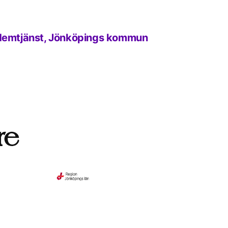
f Hemtjänst, Jönköpings kommun
re