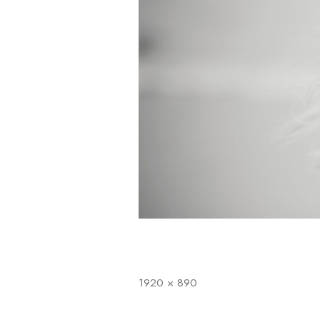
1920 × 890
Full
storlek