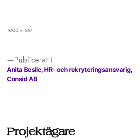
1000 × 667
Full
storlek
Publicerat i
Anita Beslic, HR- och rekryteringsansvarig,
Inläggsnavigering
Consid AB
Projektägare