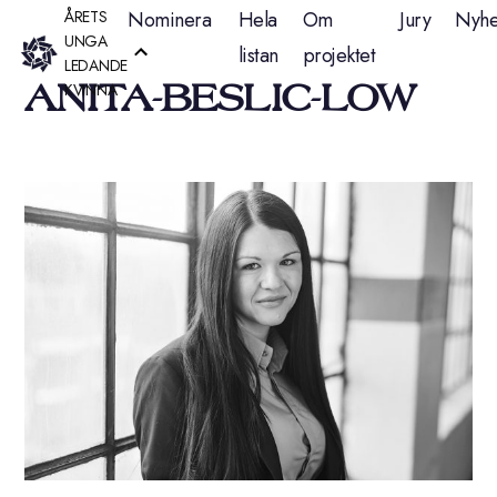
Hoppa
ÅRETS
Nominera
Hela
Om
Jury
Nyhe
UNGA
listan
projektet
till
LEDANDE
ANITA-BESLIC-LOW
KVINNA
innehåll