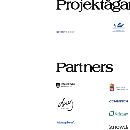
Projektäga
Partners