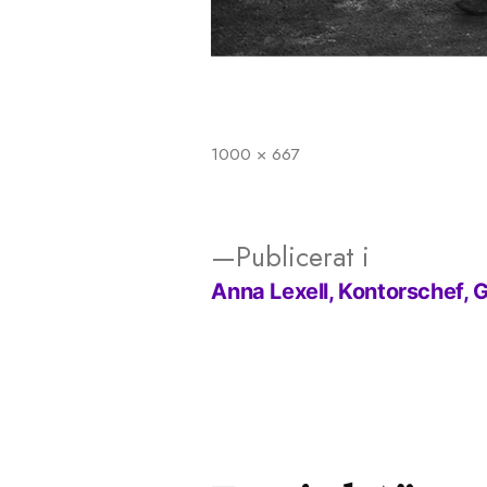
1000 × 667
Full
storlek
Publicerat i
Anna Lexell, Kontorschef, 
Inläggsnavigering