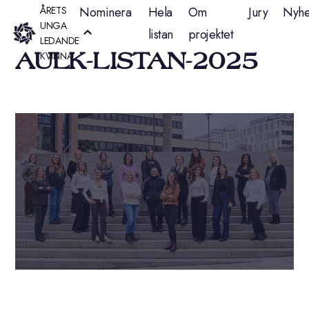
Hoppa
ÅRETS
Nominera
Hela
Om
Jury
Nyhe
UNGA
listan
projektet
till
LEDANDE
AULK-LISTAN-2025
KVINNA
innehåll