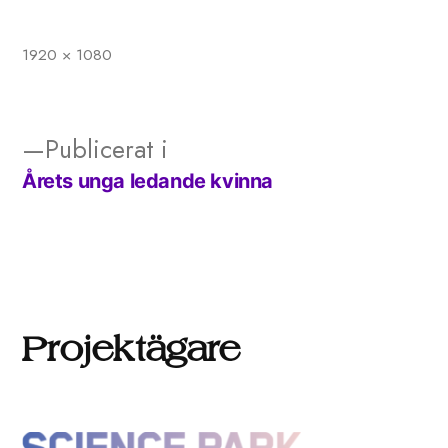
1920 × 1080
Full
storlek
Publicerat i
Årets unga ledande kvinna
Inläggsnavigering
Projektägare