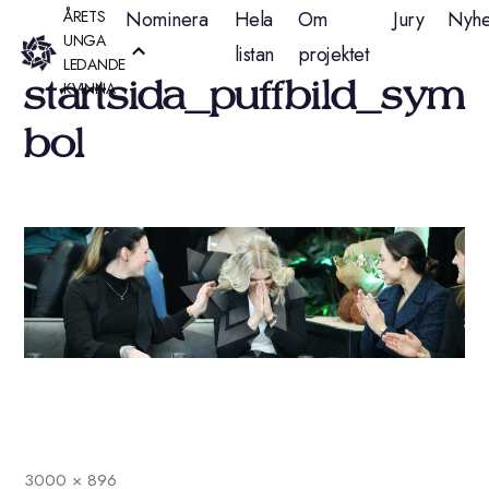
Hoppa
ÅRETS
Nominera
Hela
Om
Jury
Nyhe
UNGA
listan
projektet
till
LEDANDE
startsida_puffbild_sym
KVINNA
innehåll
bol
3000 × 896
Full