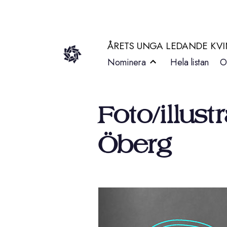
Hoppa
till
ÅRETS UNGA LEDANDE KV
innehåll
Nominera
Hela listan
O
Foto/illus
Öberg