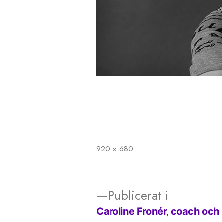
920 × 680
Full
storlek
Publicerat i
Caroline Fronér, coach och