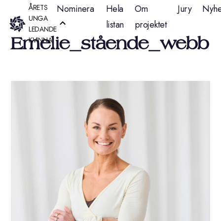
Hoppa
ÅRETS
Nominera
Hela
Om
Jury
Nyhe
UNGA
listan
projektet
till
LEDANDE
Emelie_stående_webb
KVINNA
innehåll