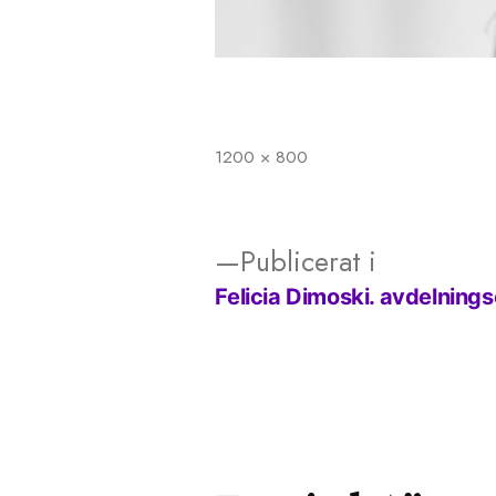
1200 × 800
Full
storlek
Publicerat i
Felicia Dimoski. avdelnings
Inläggsnavigering