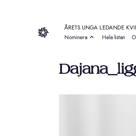
Hoppa
till
ÅRETS UNGA LEDANDE KV
innehåll
Nominera
Hela listan
O
Dajana_li