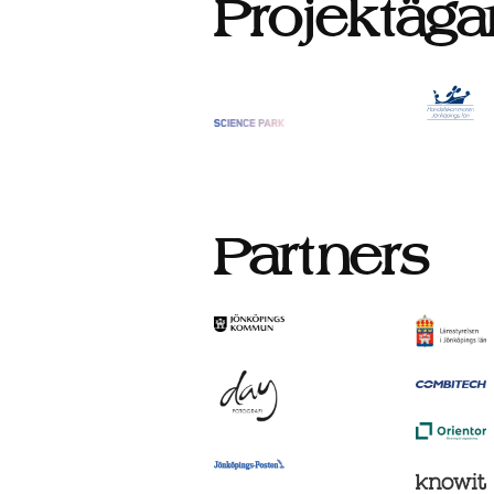
Projektäga
Partners