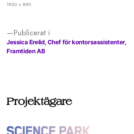
1920 × 890
Full
storlek
Publicerat i
Jessica Erelid, Chef för kontorsassistenter,
Inläggsnavigering
Framtiden AB
Projektägare