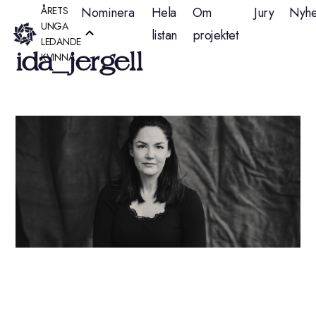
Hoppa
ÅRETS
Nominera
Hela
Om
Jury
Nyhe
UNGA
listan
projektet
till
LEDANDE
ida_jergell
KVINNA
innehåll