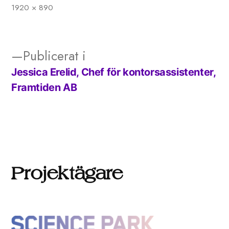
1920 × 890
Full
storlek
Publicerat i
Jessica Erelid, Chef för kontorsassistenter,
Inläggsnavigering
Framtiden AB
Projektägare