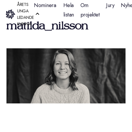
Hoppa
ÅRETS
Nominera
Hela
Om
Jury
Nyhe
UNGA
listan
projektet
till
LEDANDE
matilda_nilsson
KVINNA
innehåll