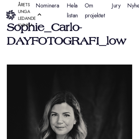
Hoppa
ÅRETS
Nominera
Hela
Om
Jury
Nyhe
UNGA
listan
projektet
till
LEDANDE
Sophie_Carlo-
KVINNA
innehåll
DAYFOTOGRAFI_low