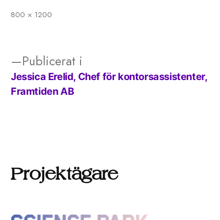
800 × 1200
Full
storlek
Publicerat i
Jessica Erelid, Chef för kontorsassistenter,
Inläggsnavigering
Framtiden AB
Projektägare