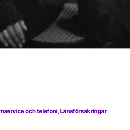
nservice och telefoni, Länsförsäkringar