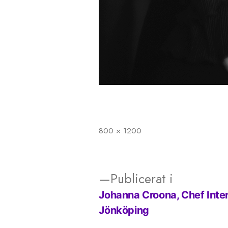
800 × 1200
Full
storlek
Publicerat i
Johanna Croona, Chef Inter
Inläggsnavigering
Jönköping