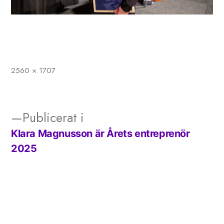
2560 × 1707
Full
storlek
Publicerat i
Klara Magnusson är Årets entreprenör
Inläggsnavigering
2025