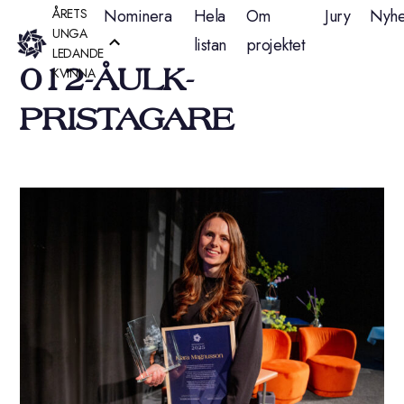
Hoppa
ÅRETS
Nominera
Hela
Om
Jury
Nyhe
UNGA
listan
projektet
till
LEDANDE
012-ÅULK-
KVINNA
innehåll
PRISTAGARE