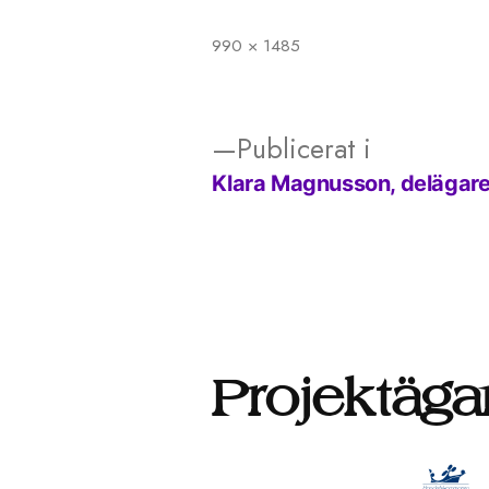
990 × 1485
Full
storlek
Publicerat i
Klara Magnusson, delägare
Inläggsnavigering
Projektäga