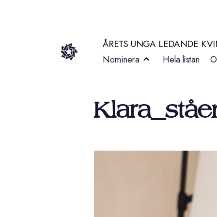
Hoppa
till
ÅRETS UNGA LEDANDE KV
innehåll
Nominera
Hela listan
O
Klara_stå