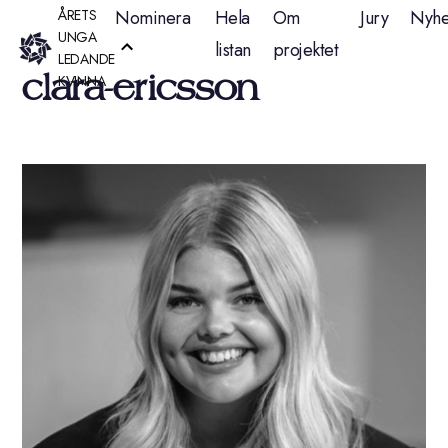
Hoppa
ÅRETS
Nominera
Hela
Om
Jury
Nyhe
UNGA
listan
projektet
till
LEDANDE
clara-ericsson
KVINNA
innehåll