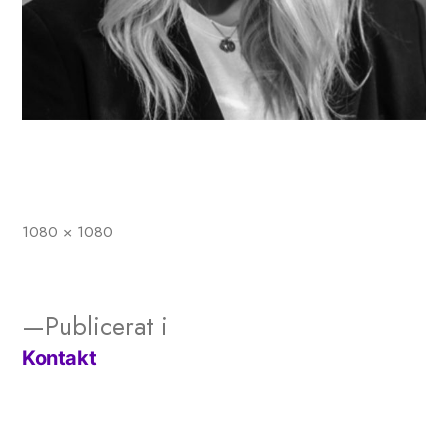
1080 × 1080
Full
storlek
Publicerat i
Kontakt
Inläggsnavigering