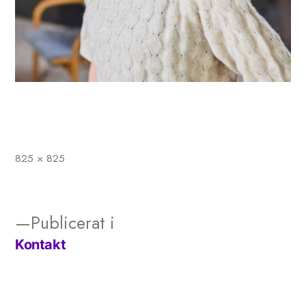
825 × 825
Full
storlek
Publicerat i
Kontakt
Inläggsnavigering