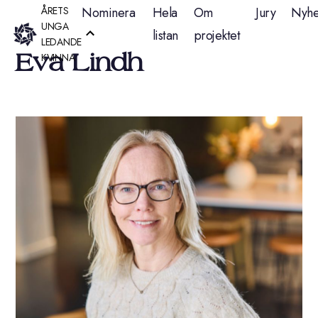
Hoppa
ÅRETS
Nominera
Hela
Om
Jury
Nyhe
UNGA
listan
projektet
till
LEDANDE
Eva Lindh
KVINNA
innehåll