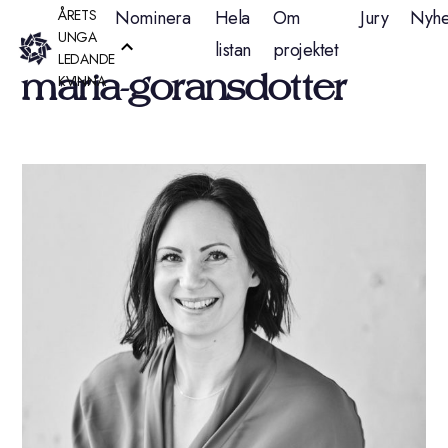
Hoppa
ÅRETS
Nominera
Hela
Om
Jury
Nyhe
UNGA
listan
projektet
till
LEDANDE
maria-goransdotter
KVINNA
innehåll