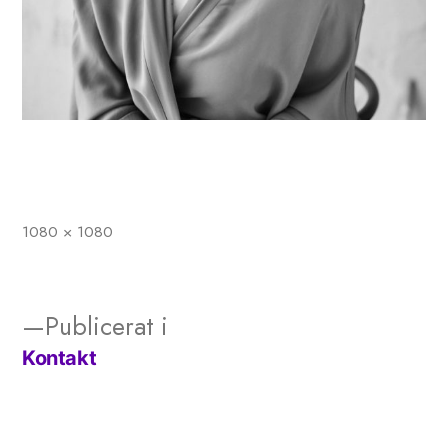
1080 × 1080
Full
storlek
Publicerat i
Kontakt
Inläggsnavigering