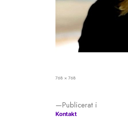
768 × 768
Full
storlek
Publicerat i
Kontakt
Inläggsnavigering