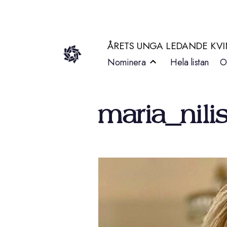
Hoppa
till
ÅRETS UNGA LEDANDE KV
innehåll
Nominera
Hela listan
O
maria_nili