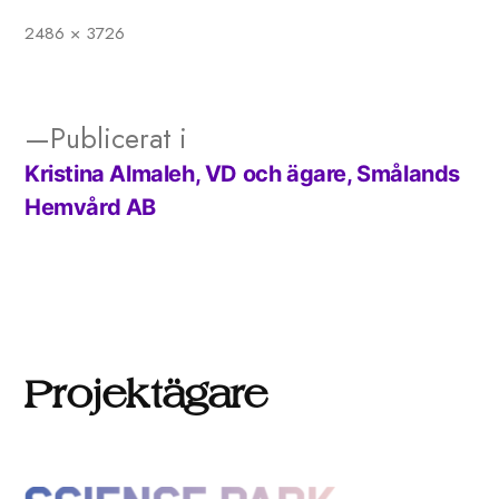
2486 × 3726
Full
storlek
Publicerat i
Kristina Almaleh, VD och ägare, Smålands
Inläggsnavigering
Hemvård AB
Projektägare