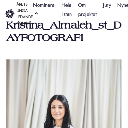
Hoppa
ÅRETS
Nominera
Hela
Om
Jury
Nyhe
UNGA
listan
projektet
till
LEDANDE
Kristina_Almaleh_st_D
KVINNA
innehåll
AYFOTOGRAFI