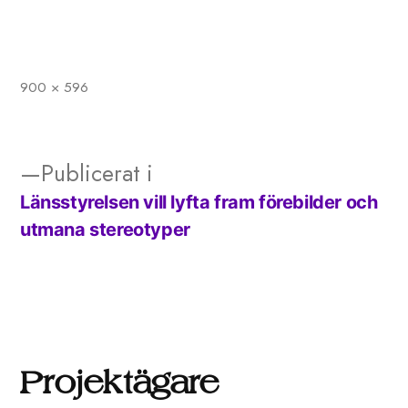
900 × 596
Full
storlek
Publicerat i
Länsstyrelsen vill lyfta fram förebilder och
Inläggsnavigering
utmana stereotyper
Projektägare