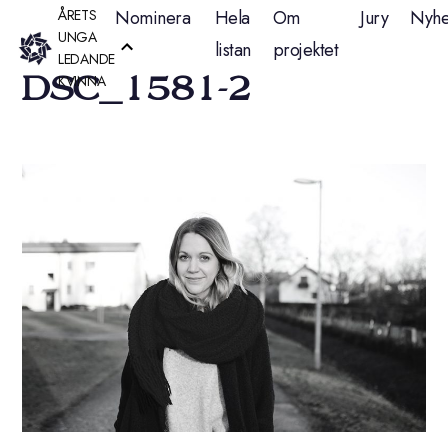
Hoppa
ÅRETS
Nominera
Hela
Om
Jury
Nyhe
UNGA
listan
projektet
till
LEDANDE
DSC_1581-2
KVINNA
innehåll