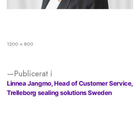
1200 × 800
Full
storlek
Publicerat i
Linnea Jangmo, Head of Customer Service,
Inläggsnavigering
Trelleborg sealing solutions Sweden