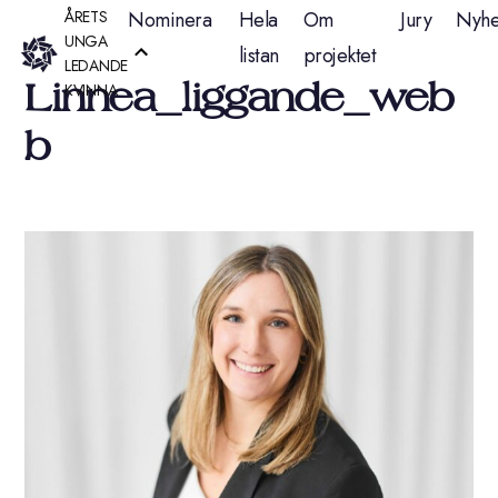
Hoppa
ÅRETS
Nominera
Hela
Om
Jury
Nyhe
UNGA
listan
projektet
till
LEDANDE
Linnea_liggande_web
KVINNA
innehåll
b