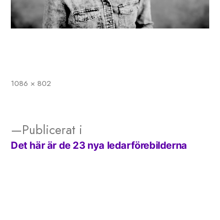
1086 × 802
Full
storlek
Publicerat i
Det här är de 23 nya ledarförebilderna
Inläggsnavigering