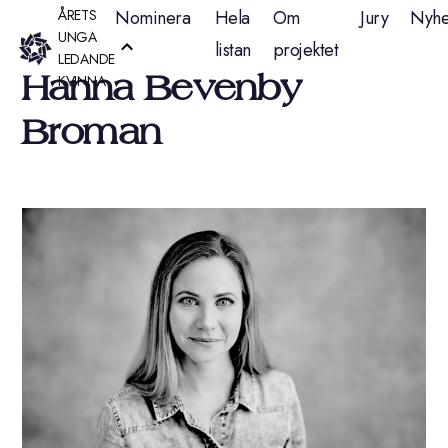
Hoppa
ÅRETS
Nominera
Hela
Om
Jury
Nyhe
UNGA
listan
projektet
till
LEDANDE
Hanna Bevenby
KVINNA
innehåll
Broman