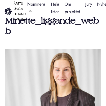
Hoppa
ÅRETS
Nominera
Hela
Om
Jury
Nyhe
UNGA
listan
projektet
till
LEDANDE
Minette_liggande_web
KVINNA
innehåll
b