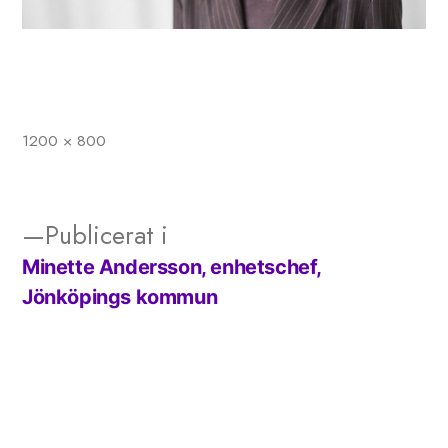
1200 × 800
Full
storlek
Publicerat i
Minette Andersson, enhetschef,
Inläggsnavigering
Jönköpings kommun