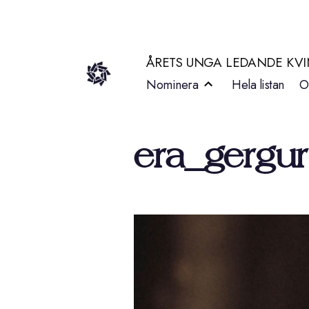
Hoppa
till
ÅRETS UNGA LEDANDE KV
innehåll
Nominera
Hela listan
O
era_gergur