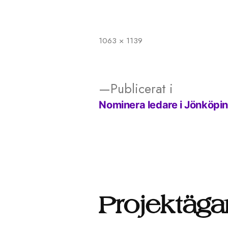
1063 × 1139
Full
storlek
Publicerat i
Nominera ledare i Jönköpin
Inläggsnavigering
Projektäga