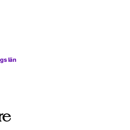
gs län
re