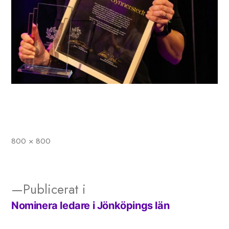
800 × 800
Full
storlek
Publicerat i
Nominera ledare i Jönköpings län
Inläggsnavigering