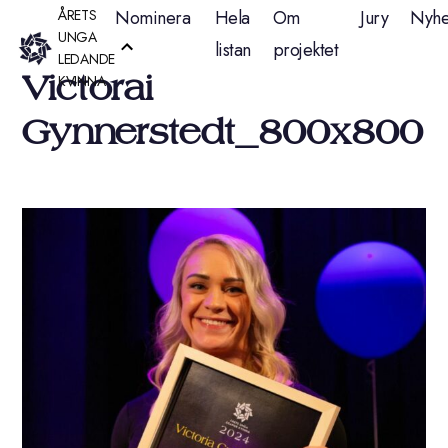
Hoppa
ÅRETS
Nominera
Hela
Om
Jury
Nyhe
UNGA
listan
projektet
till
LEDANDE
Victorai
KVINNA
innehåll
Gynnerstedt_800x800