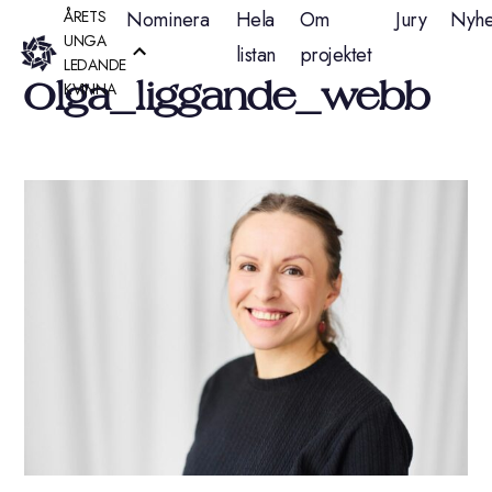
Hoppa
ÅRETS
Nominera
Hela
Om
Jury
Nyhe
UNGA
listan
projektet
till
LEDANDE
Olga_liggande_webb
KVINNA
innehåll