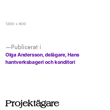
1200 × 800
Full
storlek
Publicerat i
Olga Andersson, delägare, Hans
Inläggsnavigering
hantverksbageri och konditori
Projektägare