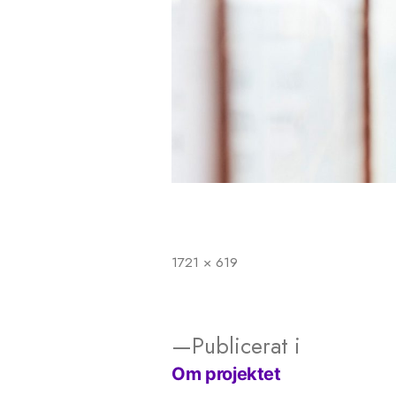
1721 × 619
Full
storlek
Publicerat i
Om projektet