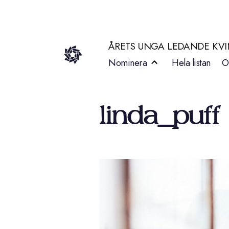
Hoppa
till
ÅRETS UNGA LEDANDE KV
innehåll
Nominera
Hela listan
O
linda_puff