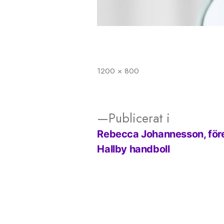
1200 × 800
Full
storlek
Publicerat i
Rebecca Johannesson, före
Inläggsnavigering
Hallby handboll