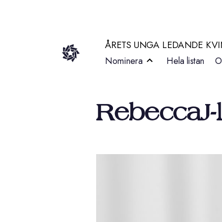
Hoppa
till
ÅRETS UNGA LEDANDE KV
innehåll
Nominera
Hela listan
O
RebeccaJ-