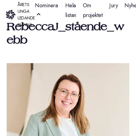
Hoppa
ÅRETS
Nominera
Hela
Om
Jury
Nyhe
UNGA
listan
projektet
till
LEDANDE
RebeccaJ_stående_w
KVINNA
innehåll
ebb