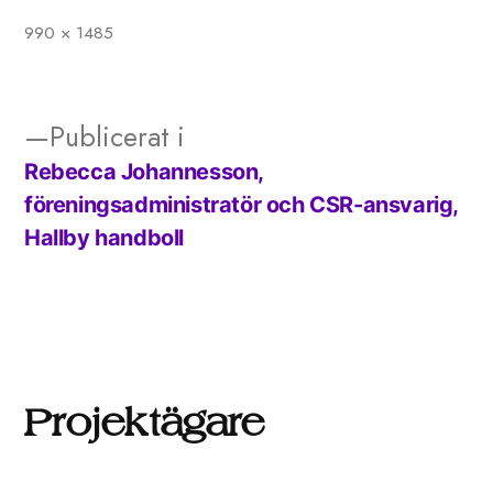
990 × 1485
Full
storlek
Publicerat i
Rebecca Johannesson,
Inläggsnavigering
föreningsadministratör och CSR-ansvarig,
Hallby handboll
Projektägare