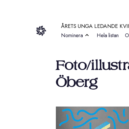
Hoppa
till
ÅRETS UNGA LEDANDE KV
innehåll
Nominera
Hela listan
O
Foto/illus
Öberg