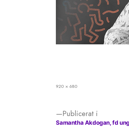
920 × 680
Full
storlek
Publicerat i
Samantha Akdogan, fd un