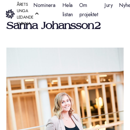
Hoppa
ÅRETS
Nominera
Hela
Om
Jury
Nyhe
UNGA
listan
projektet
till
LEDANDE
Sanna Johansson2
KVINNA
innehåll