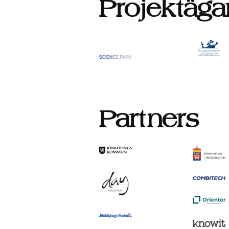
Projektäga
Partners