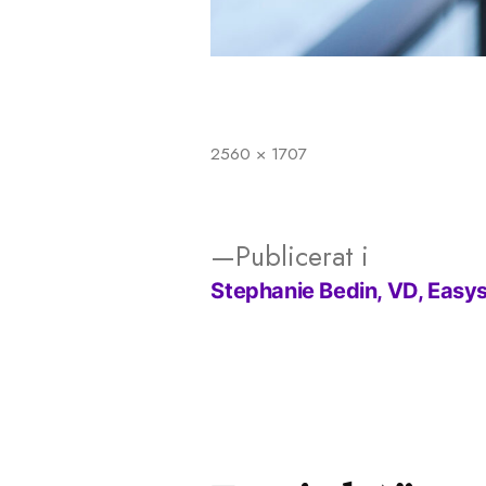
2560 × 1707
Full
storlek
Publicerat i
Stephanie Bedin, VD, Easy
Inläggsnavigering