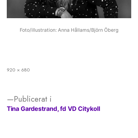
Foto/illustration: Anna Hållams/Björn Öberg
920 × 680
Full
storlek
Publicerat i
Tina Gardestrand, fd VD Citykoll
Inläggsnavigering