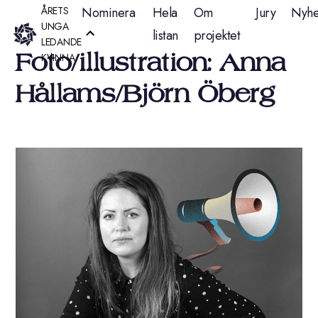
Hoppa
ÅRETS
Nominera
Hela
Om
Jury
Nyhe
UNGA
listan
projektet
till
LEDANDE
Foto/illustration: Anna
KVINNA
innehåll
Hållams/Björn Öberg