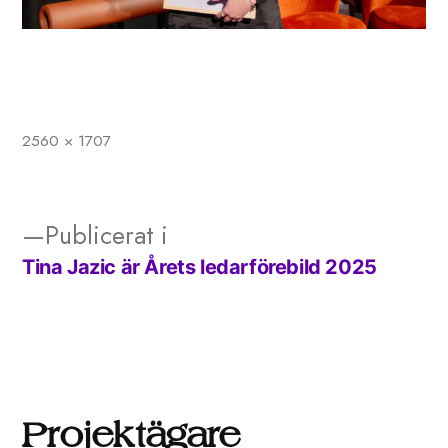
2560 × 1707
Full
storlek
Publicerat i
Tina Jazic är Årets ledarförebild 2025
Inläggsnavigering
Projektägare