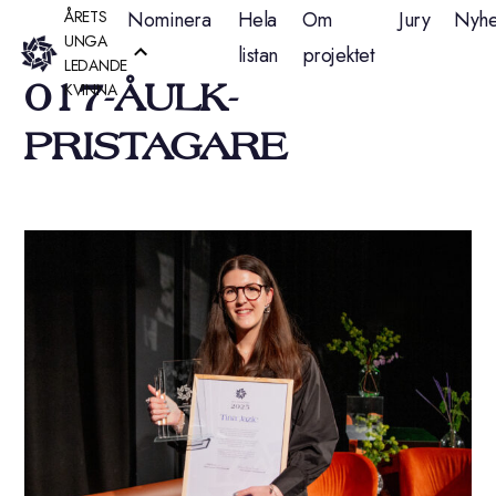
Hoppa
ÅRETS
Nominera
Hela
Om
Jury
Nyhe
UNGA
listan
projektet
till
LEDANDE
017-ÅULK-
KVINNA
innehåll
PRISTAGARE