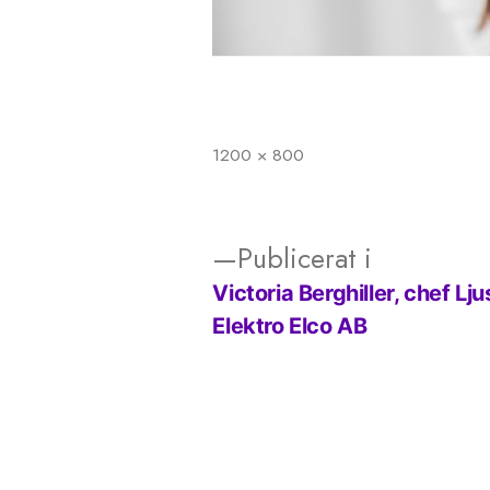
1200 × 800
Full
storlek
Publicerat i
Victoria Berghiller, chef L
Inläggsnavigering
Elektro Elco AB