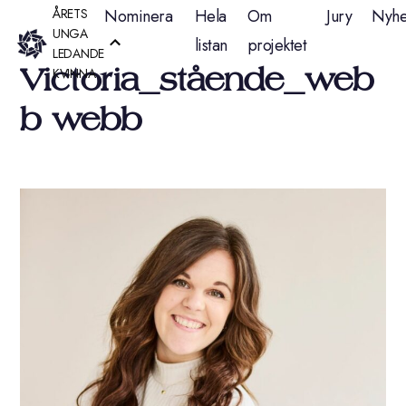
Hoppa
ÅRETS
Nominera
Hela
Om
Jury
Nyhe
UNGA
listan
projektet
till
LEDANDE
Victoria_stående_web
KVINNA
innehåll
b webb