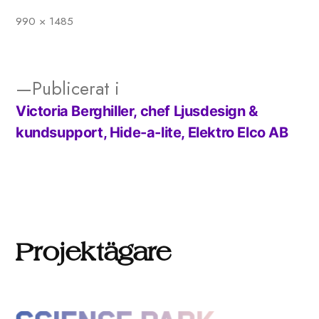
990 × 1485
Full
storlek
Publicerat i
Victoria Berghiller, chef Ljusdesign &
Inläggsnavigering
kundsupport, Hide-a-lite, Elektro Elco AB
Projektägare