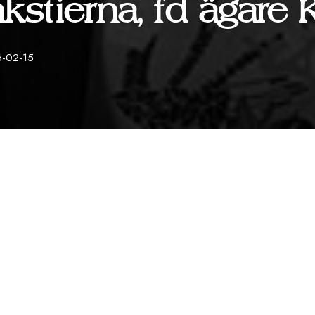
stierna, fd ägare 
-02-15