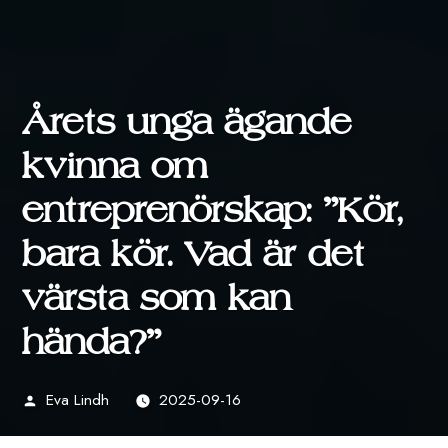
Årets unga ägande
kvinna om
entreprenörskap: ”Kör,
bara kör. Vad är det
värsta som kan
hända?”
Eva Lindh
2025-09-16
Publicerat
av