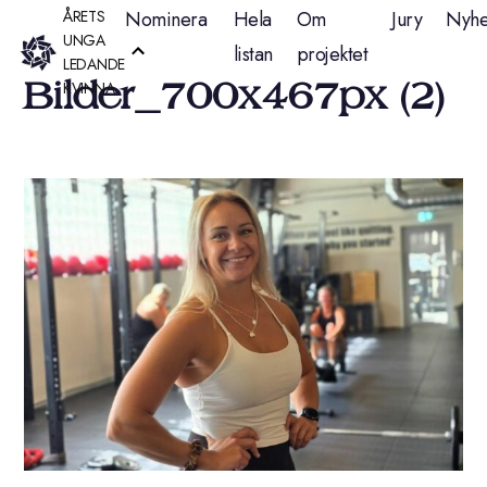
Hoppa
ÅRETS
Nominera
Hela
Om
Jury
Nyhe
UNGA
listan
projektet
till
LEDANDE
Bilder_700x467px (2)
KVINNA
innehåll