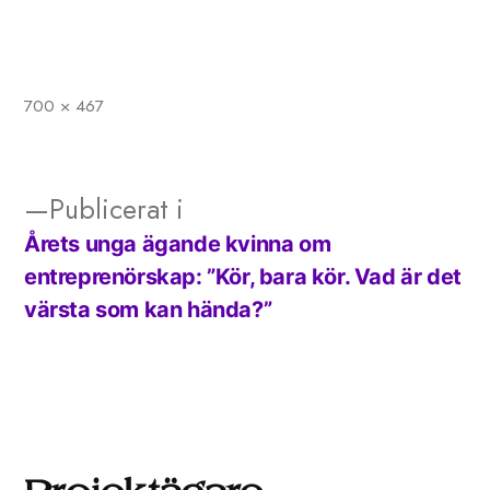
700 × 467
Full
storlek
Publicerat i
Årets unga ägande kvinna om
Inläggsnavigering
entreprenörskap: ”Kör, bara kör. Vad är det
värsta som kan hända?”