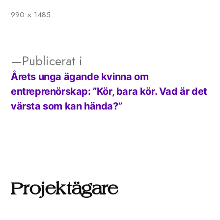
990 × 1485
Full
storlek
Publicerat i
Årets unga ägande kvinna om
Inläggsnavigering
entreprenörskap: ”Kör, bara kör. Vad är det
värsta som kan hända?”
Projektägare