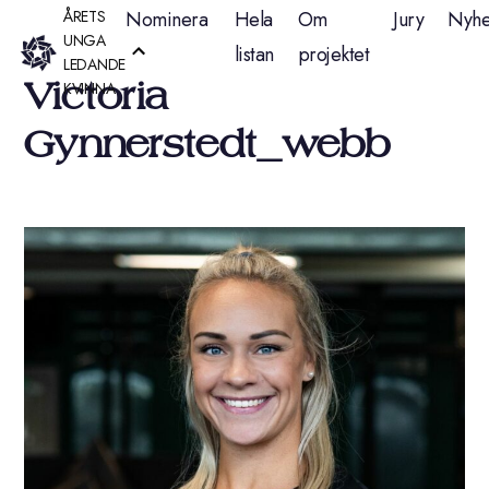
Hoppa
ÅRETS
Nominera
Hela
Om
Jury
Nyhe
UNGA
listan
projektet
till
LEDANDE
Victoria
KVINNA
innehåll
Gynnerstedt_webb