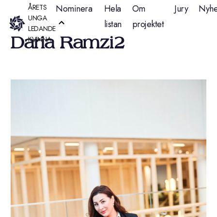
Hoppa
ÅRETS
Nominera
Hela
Om
Jury
Nyhe
UNGA
listan
projektet
till
LEDANDE
Daria Ramzi2
KVINNA
innehåll