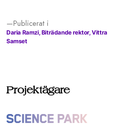
storlek
Publicerat i
Daria Ramzi, Biträdande rektor, Vittra
Inläggsnavigering
Samset
Projektägare