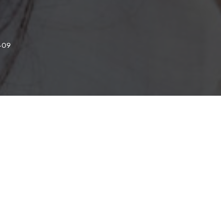
-09
Daria Ramzi