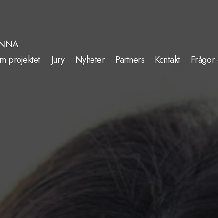
INNA
m projektet
Jury
Nyheter
Partners
Kontakt
Frågor 