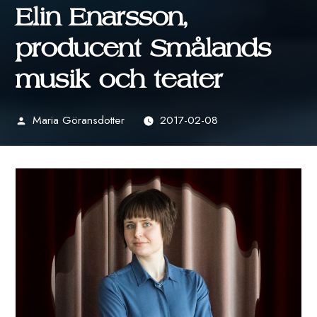
Elin Enarsson,
producent Smålands
musik och teater
Maria Göransdotter
2017-02-08
Publicerat
av